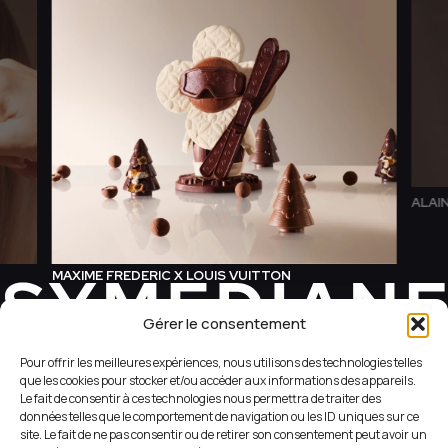
ALAI
MAXIME FREDERIC X LOUIS VUITTON
Gérer le consentement
REVEAL YOUR WEB SIDE
Pour offrir les meilleures expériences, nous utilisons des technologies telles
que les cookies pour stocker et/ou accéder aux informations des appareils.
Le fait de consentir à ces technologies nous permettra de traiter des
données telles que le comportement de navigation ou les ID uniques sur ce
+33 (1) 42 56 05 98
site. Le fait de ne pas consentir ou de retirer son consentement peut avoir un