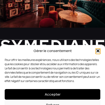
Gérer le consentement
REVEAL YOUR WEB SIDE
Pour offrir les meilleures expériences, nous utilisons des technologies telles
que les cookies pour stocker et/ou accéder aux informations des appareils.
Le fait de consentir à ces technologies nous permettra de traiter des
+33 (1) 42 56 05 98
données telles que le comportement de navigation ou les ID uniques sur ce
site. Le fait de ne pas consentir ou de retirer son consentement peut avoir un
effet négatif sur certaines caractéristiques et fonctions.
51 Rue du Caire
75002 Paris
Accepter
Terms and Conditions
Instagram
Refuser