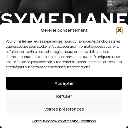
Gérer le consentement
REVEAL YOUR WEB SIDE
Pour offrir les meilleures expériences, nous utilisons des technologies telles
que les cookies pour stocker et/ou accéder aux informations des appareils.
Le fait de consentir à ces technologies nous permettra de traiter des
+33 (1) 42 56 05 98
données telles que le comportement de navigation ou les ID uniques sur ce
site. Le fait de ne pas consentir ou de retirer son consentement peut avoir un
51 Rue du Caire
effet négatif sur certaines caractéristiques et fonctions.
75002 Paris
Accepter
Terms and Conditions
Instagram
Cookies
LinkedIn
Refuser
Voir les préférences
CONTACT US
Politique de cookies
Terms and Conditions