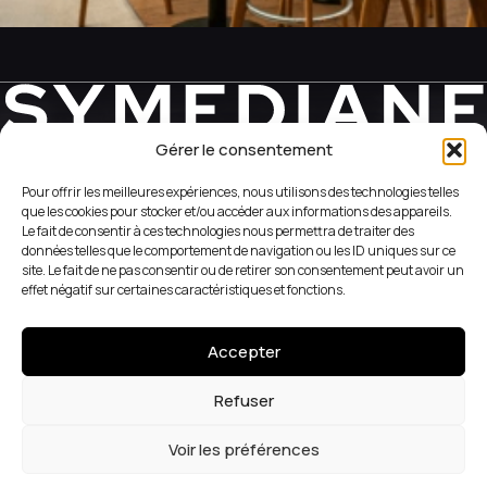
Gérer le consentement
REVEAL YOUR WEB SIDE
Pour offrir les meilleures expériences, nous utilisons des technologies telles
que les cookies pour stocker et/ou accéder aux informations des appareils.
Le fait de consentir à ces technologies nous permettra de traiter des
+33 (1) 42 56 05 98
données telles que le comportement de navigation ou les ID uniques sur ce
site. Le fait de ne pas consentir ou de retirer son consentement peut avoir un
51 Rue du Caire
effet négatif sur certaines caractéristiques et fonctions.
75002 Paris
Accepter
Terms and Conditions
Instagram
Cookies
LinkedIn
Refuser
Voir les préférences
CONTACT US