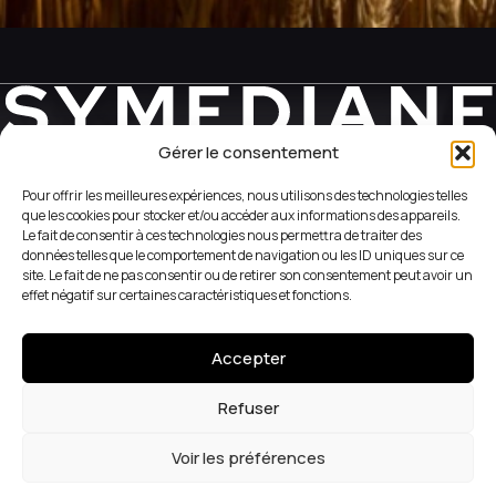
Gérer le consentement
REVEAL YOUR WEB SIDE
Pour offrir les meilleures expériences, nous utilisons des technologies telles
que les cookies pour stocker et/ou accéder aux informations des appareils.
Le fait de consentir à ces technologies nous permettra de traiter des
+33 (1) 42 56 05 98
données telles que le comportement de navigation ou les ID uniques sur ce
site. Le fait de ne pas consentir ou de retirer son consentement peut avoir un
51 Rue du Caire
effet négatif sur certaines caractéristiques et fonctions.
75002 Paris
Accepter
Terms and Conditions
Instagram
Cookies
LinkedIn
Refuser
Voir les préférences
CONTACT US