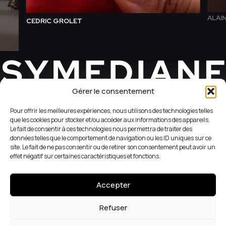
ALAI
CEDRIC GROLET
Gérer le consentement
REVEAL YOUR WEB SIDE
Pour offrir les meilleures expériences, nous utilisons des technologies telles
que les cookies pour stocker et/ou accéder aux informations des appareils.
Le fait de consentir à ces technologies nous permettra de traiter des
+33 (1) 42 56 05 98
données telles que le comportement de navigation ou les ID uniques sur ce
site. Le fait de ne pas consentir ou de retirer son consentement peut avoir un
51 Rue du Caire
effet négatif sur certaines caractéristiques et fonctions.
75002 Paris
Accepter
Conditions générales de vente
Instagram
Cookies
LinkedIn
Refuser