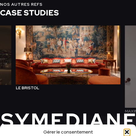
NOS AUTRES RÉFS
CASE STUDIES
LE BRISTOL
MAXI
Gérer le consentement