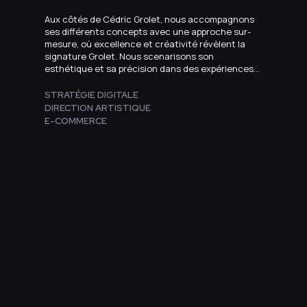
Aux côtés de Cédric Grolet, nous accompagnons
ses différents concepts avec une approche sur-
mesure, où excellence et créativité révèlent la
signature Grolet. Nous scenarisons son
esthétique et sa précision dans des expériences
en ligne raffinées, émotionnelles et gourmandes.
STRATÉGIE DIGITALE
DIRECTION ARTISTIQUE
E-COMMERCE