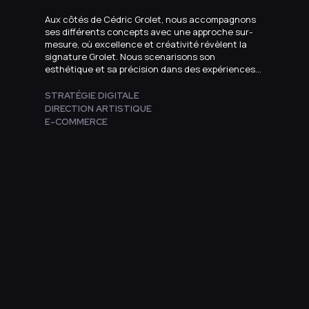
Aux côtés de Cédric Grolet, nous accompagnons
ses différents concepts avec une approche sur-
mesure, où excellence et créativité révèlent la
signature Grolet. Nous scenarisons son
esthétique et sa précision dans des expériences
en ligne raffinées, émotionnelles et gourmandes.
STRATÉGIE DIGITALE
DIRECTION ARTISTIQUE
E-COMMERCE